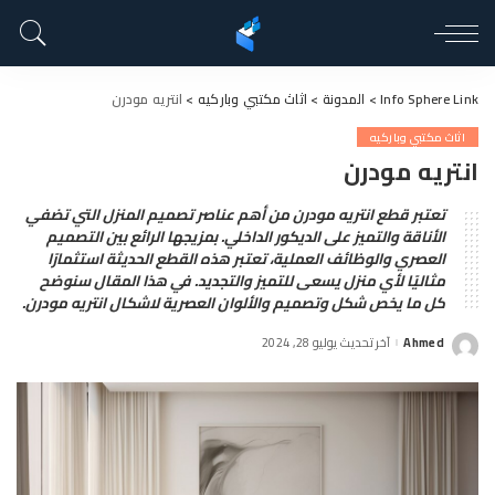
Info Sphere Link
>
المدونة
>
اثاث مكتبي وباركيه
>
انتريه مودرن
اثاث مكتبي وباركيه
انتريه مودرن
تعتبر قطع انتريه مودرن من أهم عناصر تصميم المنزل التي تضفي
الأناقة والتميز على الديكور الداخلي. بمزيجها الرائع بين التصميم
العصري والوظائف العملية، تعتبر هذه القطع الحديثة استثمارًا
مثاليًا لأي منزل يسعى للتميز والتجديد. في هذا المقال سنوضح
كل ما يخص شكل وتصميم والألوان العصرية لاشكال انتريه مودرن.
Ahmed
آخر تحديث يوليو 28, 2024
Posted
by