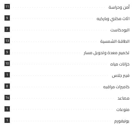
أمن وحراسة
11
اثاث مكتبي وباركيه
9
البودكاست
7
الطاقة الشمسية
13
تكميم معدة وتحويل مسار
9
خزانات مياه
10
فيبر جلاس
1
كاميرات مراقبه
8
مصاعد
14
منوعات
1
يونيفورم
1