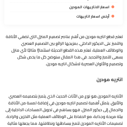
اسعار الانتريهات المودرن
أرخص اسعار انتريهات
تعتبر قطع انتريه مودرن من أهم عناصر تصميم المنزل التي تضفي الأناقة
والتميز على الديكور الداخلي. بمزيجها الرائع بين التصميم العصري
والوظائف العملية، تعتبر هذه القطع الحديثة استثمارًا مثاليًا لأي منزل
يسعى للتميز والتجديد. في هذا المقال سنوضح كل ما يخص شكل
وتصميم والألوان العصرية لاشكال انتريه مودرن.
انتريه مودرن
الأنتريه المودرن هو نوع من الأثاث الحديث الذي يتميز بتصميمه العصري
والأنيق. يتمثل أهمية تصميم انتريه مودرن في إضافة لمسة من الأناقة
والجمال إلى ديكور المنزل. فهو يساهم في تحويل المساحات الداخلية إلى
بيئة مريحة وجذابة، مع الحفاظ على الوظائف العملية مثل التخزين والراحة.
تصميمات الأنتريه المودرن تتميز ببساطتها ونظافتها، مما يجعلها مثالية