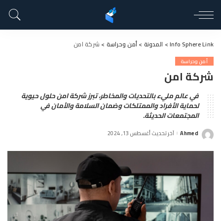
Info Sphere Link
>
المدونة
>
أمن وحراسة
>
شركة امن
أمن وحراسة
شركة امن
في عالم مليء بالتحديات والمخاطر، تبرز شركة امن حلول حيوية
لحماية الأفراد والممتلكات وضمان السلامة والأمان في
المجتمعات الحديثة.
Ahmed
آخر تحديث أغسطس 13, 2024
Posted
by