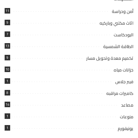
أمن وحراسة
11
اثاث مكتبي وباركيه
9
البودكاست
7
الطاقة الشمسية
13
تكميم معدة وتحويل مسار
9
خزانات مياه
10
فيبر جلاس
1
كاميرات مراقبه
8
مصاعد
14
منوعات
1
يونيفورم
1